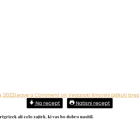
, 2022
Leave a Comment
on Veganski limonini piškoti br
Na recept
Natisni recept
igrizek ali celo zajtrk, ki vas bo dobro nasitil.