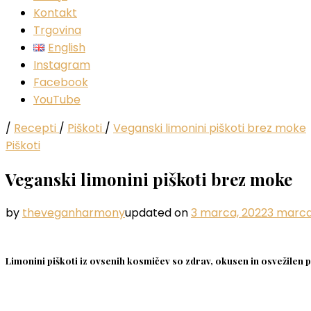
Kontakt
Trgovina
English
Instagram
Facebook
YouTube
/
Recepti
/
Piškoti
/
Veganski limonini piškoti brez moke
Piškoti
Veganski limonini piškoti brez moke
by
theveganharmony
updated on
3 marca, 2022
3 marca
Limonini piškoti iz ovsenih kosmičev so zdrav, okusen in osvežilen pr