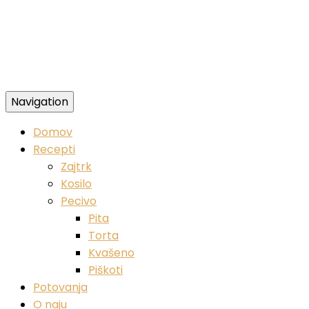
Navigation
Zdravi veganski recepti
Domov
Recepti
Zajtrk
Kosilo
Pecivo
Pita
Torta
Kvašeno
Piškoti
Potovanja
O naju