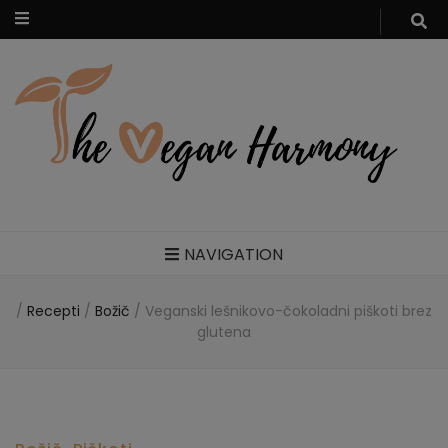
Zdravi veganski recepti
NAVIGATION
/
Recepti
/
Božič
/
Veganski lešnikovo-čokoladni piškoti brez
glutena