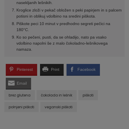
nasekljanih lešnikih.
Kroglice zloži v pekač obložen s peki papirjem in s palcem
potisni in oblikuj vdolbino na sredini piškota.
Piškote peci 10 minut v predhodno segreti pečici na
180°C.
Ko so pečeni, pusti, da se ohladijo, nato pa vsako
vdolbino napolni še z malo čokoladno-lešnikovega
namaza.
Pinterest
Print
Facebook
Email
brez glutena
čokolada in lešnik
piškoti
polnjeni piškoti
veganski piškoti