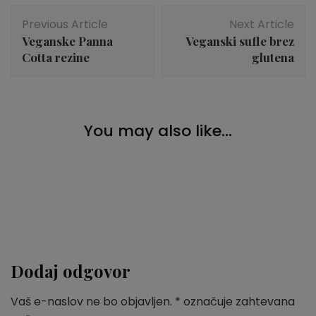
Post
Previous Article
Next Article
Navigation
Veganske Panna
Veganski sufle brez
Cotta rezine
glutena
Piškoti
You may also like...
Veganski limonini piškoti brez moke
Božič
,
Kvašeno
,
Pecivo
Veganski parklji
Božič
,
Piškoti
Veganski speculaas piškoti
Dodaj odgovor
Vaš e-naslov ne bo objavljen.
*
označuje zahtevana