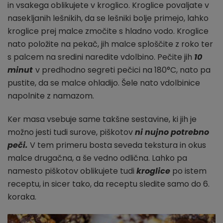
in vsakega oblikujete v kroglico. Kroglice povaljate v
nasekljanih lešnikih, da se lešniki bolje primejo, lahko
kroglice prej malce zmočite s hladno vodo. Kroglice
nato položite na pekač, jih malce sploščite z roko ter
s palcem na sredini naredite vdolbino. Pečite jih
10
minut
v predhodno segreti pečici na 180°C, nato pa
pustite, da se malce ohladijo. Šele nato vdolbinice
napolnite z namazom.
Ker masa vsebuje same takšne sestavine, ki jih je
možno jesti tudi surove, piškotov
ni nujno potrebno
peči.
V tem primeru bosta seveda tekstura in okus
malce drugačna, a še vedno odlična. Lahko pa
namesto piškotov oblikujete tudi
kroglice
po istem
receptu, in sicer tako, da receptu sledite samo do 6.
koraka.