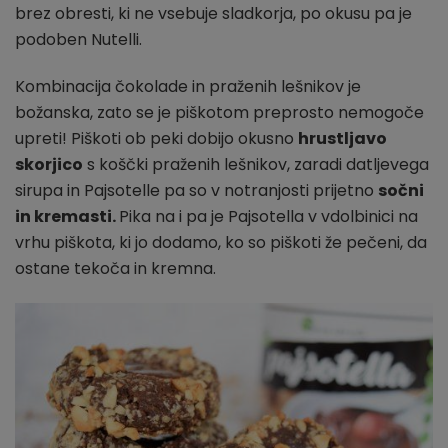
brez obresti, ki ne vsebuje sladkorja, po okusu pa je
podoben Nutelli.
Kombinacija čokolade in praženih lešnikov je
božanska, zato se je piškotom preprosto nemogoče
upreti! Piškoti ob peki dobijo okusno
hrustljavo
skorjico
s koščki praženih lešnikov, zaradi datljevega
sirupa in Pajsotelle pa so v notranjosti prijetno
sočni
in kremasti.
Pika na i pa je Pajsotella v vdolbinici na
vrhu piškota, ki jo dodamo, ko so piškoti že pečeni, da
ostane tekoča in kremna.