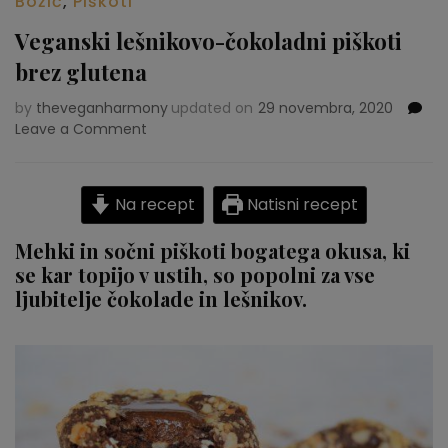
Božič
,
Piškoti
Veganski lešnikovo-čokoladni piškoti
brez glutena
by
theveganharmony
updated on
29 novembra, 2020
Leave a Comment
on
Veganski
lešnikovo-
čokoladni
Na recept
Natisni recept
piškoti
brez
Mehki in sočni piškoti bogatega okusa, ki
glutena
se kar topijo v ustih, so popolni za vse
ljubitelje čokolade in lešnikov.