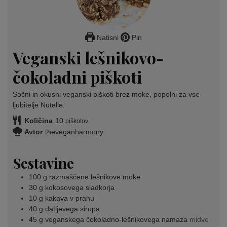
Natisni
Pin
Veganski lešnikovo-
čokoladni piškoti
Sočni in okusni veganski piškoti brez moke, popolni za vse
ljubitelje Nutelle.
Količina
10
piškotov
Avtor
theveganharmony
Sestavine
100
g
razmaščene lešnikove moke
30
g
kokosovega sladkorja
10
g
kakava v prahu
40
g
datljevega sirupa
45
g
veganskega čokoladno-lešnikovega namaza
midve