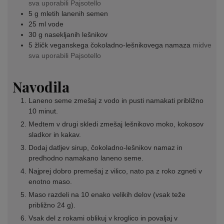
sva uporabili Pajsotello
5
g
mletih lanenih semen
25
ml
vode
30
g
nasekljanih lešnikov
5
žličk
veganskega čokoladno-lešnikovega namaza
midve
sva uporabili Pajsotello
Navodila
Laneno seme zmešaj z vodo in pusti namakati približno
10 minut.
Medtem v drugi skledi zmešaj lešnikovo moko, kokosov
sladkor in kakav.
Dodaj datljev sirup, čokoladno-lešnikov namaz in
predhodno namakano laneno seme.
Najprej dobro premešaj z vilico, nato pa z roko zgneti v
enotno maso.
Maso razdeli na 10 enako velikih delov (vsak teže
približno 24 g).
Vsak del z rokami oblikuj v kroglico in povaljaj v