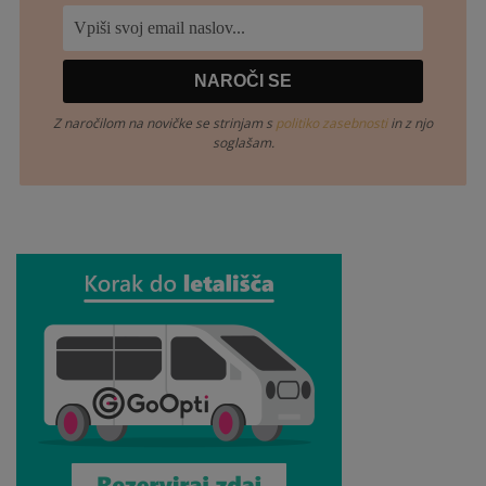
Z naročilom na novičke se strinjam s
politiko zasebnosti
in z njo
soglašam.