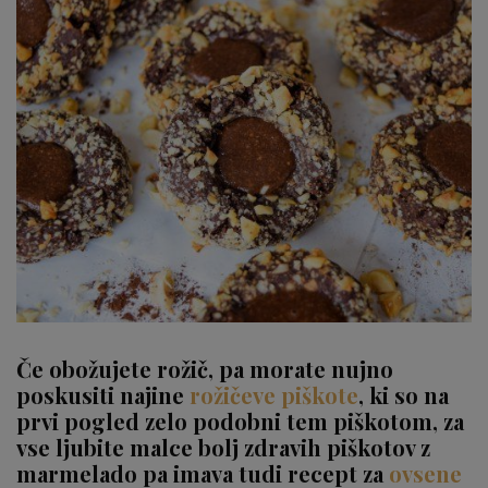
Če obožujete rožič, pa morate nujno
poskusiti najine
rožičeve piškote
, ki so na
prvi pogled zelo podobni tem piškotom, za
vse ljubite malce bolj zdravih piškotov z
marmelado pa imava tudi recept za
ovsene