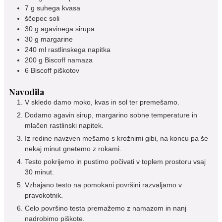
7
g
suhega kvasa
ščepec soli
30
g
agavinega sirupa
30
g
margarine
240
ml
rastlinskega napitka
200
g
Biscoff namaza
6
Biscoff piškotov
Navodila
V skledo damo moko, kvas in sol ter premešamo.
Dodamo agavin sirup, margarino sobne temperature in
mlačen rastlinski napitek.
Iz redine navzven mešamo s krožnimi gibi, na koncu pa še
nekaj minut gnetemo z rokami.
Testo pokrijemo in pustimo počivati v toplem prostoru vsaj
30 minut.
Vzhajano testo na pomokani površini razvaljamo v
pravokotnik.
Celo površino testa premažemo z namazom in nanj
nadrobimo piškote.