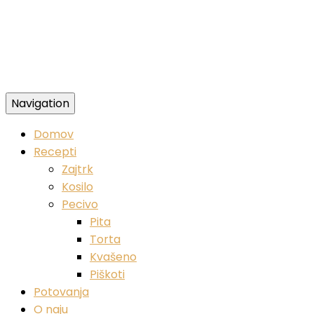
Navigation
Zdravi veganski recepti
Domov
Recepti
Zajtrk
Kosilo
Pecivo
Pita
Torta
Kvašeno
Piškoti
Potovanja
O naju