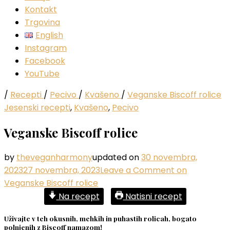
Kontakt
Trgovina
English
Instagram
Facebook
YouTube
/
Recepti
/
Pecivo
/
Kvašeno
/
Veganske Biscoff rolice
Jesenski recepti
,
Kvašeno
,
Pecivo
Veganske Biscoff rolice
by
theveganharmony
updated on
30 novembra,
2023
27 novembra, 2023
Leave a Comment
on
Veganske Biscoff rolice
Na recept
Natisni recept
Uživajte v teh okusnih, mehkih in puhastih rolicah, bogato
polnjenih z Biscoff namazom!