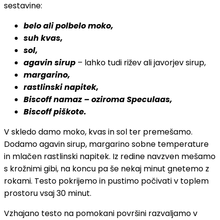
sestavine:
belo ali polbelo moko,
suh kvas,
sol,
agavin sirup
– lahko tudi rižev ali javorjev sirup,
margarino,
rastlinski napitek,
Biscoff namaz – oziroma Speculaas,
Biscoff piškote.
V skledo damo moko, kvas in sol ter premešamo.
Dodamo agavin sirup, margarino sobne temperature
in mlačen rastlinski napitek. Iz redine navzven mešamo
s krožnimi gibi, na koncu pa še nekaj minut gnetemo z
rokami. Testo pokrijemo in pustimo počivati v toplem
prostoru vsaj 30 minut.
Vzhajano testo na pomokani površini razvaljamo v