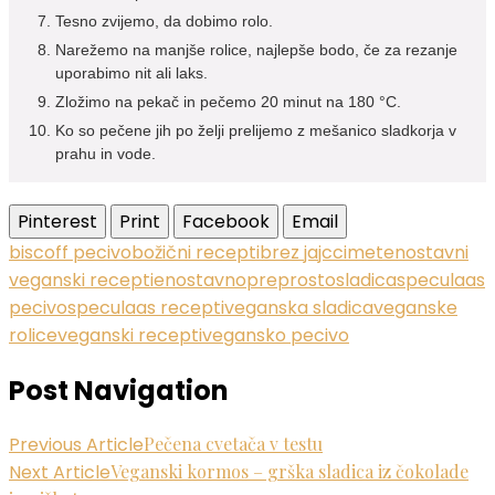
Tesno zvijemo, da dobimo rolo.
Narežemo na manjše rolice, najlepše bodo, če za rezanje
uporabimo nit ali laks.
Zložimo na pekač in pečemo 20 minut na 180 °C.
Ko so pečene jih po želji prelijemo z mešanico sladkorja v
prahu in vode.
Pinterest
Print
Facebook
Email
biscoff pecivo
božični recepti
brez jajc
cimet
enostavni
veganski recepti
enostavno
preprosto
sladica
speculaas
pecivo
speculaas recepti
veganska sladica
veganske
rolice
veganski recepti
vegansko pecivo
Post Navigation
Previous Article
Pečena cvetača v testu
Next Article
Veganski kormos – grška sladica iz čokolade