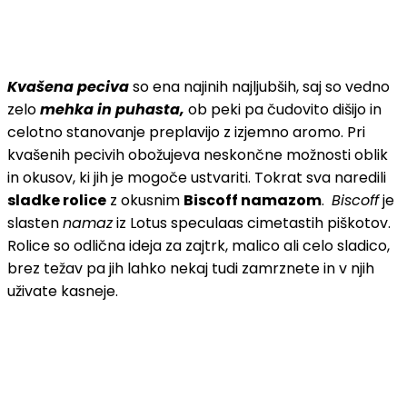
Kvašena peciva
so ena najinih najljubših, saj so vedno
zelo
mehka in puhasta,
ob peki pa čudovito dišijo in
celotno stanovanje preplavijo z izjemno aromo. Pri
kvašenih pecivih obožujeva neskončne možnosti oblik
in okusov, ki jih je mogoče ustvariti. Tokrat sva naredili
sladke rolice
z okusnim
Biscoff namazom
.
Biscoff
je
slasten
namaz
iz Lotus speculaas cimetastih piškotov.
Rolice so odlična ideja za zajtrk, malico ali celo sladico,
brez težav pa jih lahko nekaj tudi zamrznete in v njih
uživate kasneje.