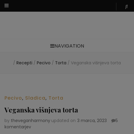
Zdravi veganski recepti
NAVIGATION
/
Recepti
/
Pecivo
/
Torta
/
Veganska višnjeva torta
Pecivo
,
Sladica
,
Torta
Veganska višnjeva torta
by
theveganharmony
updated on
3 marca, 2023
5
komentarjev
na
Veganska