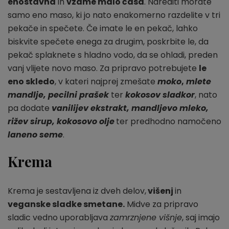
enostavna
in
vzame malo časa
. Narediti morate
samo eno maso, ki jo nato enakomerno razdelite v tri
pekače in spečete. Če imate le en pekač, lahko
biskvite spečete enega za drugim, poskrbite le, da
pekač splaknete s hladno vodo, da se ohladi, preden
vanj vlijete novo maso. Za pripravo potrebujete
le
eno skledo
, v kateri najprej zmešate
moko
,
mlete
mandlje, pecilni prašek
ter
kokosov sladkor
, nato
pa dodate
vanilijev ekstrakt, mandljevo mleko,
rižev sirup, kokosovo olje
ter predhodno namočeno
laneno seme
.
Krema
Krema je sestavljena iz dveh delov,
višenj
in
veganske sladke smetane.
Midve za pripravo
sladic vedno uporabljava
zamrznjene višnje
, saj imajo