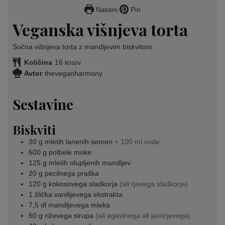
Natisni
Pin
Veganska višnjeva torta
Sočna višnjeva torta z mandljevim biskvitom
Količina
16
kosov
Avtor
theveganharmony
Sestavine
Biskviti
30
g
mletih lanenih semen
+ 100 ml vode
600
g
polbele moke
125
g
mletih olupljenih mandljev
20
g
pecilnega praška
120
g
kokosovega sladkorja
(ali rjavega sladkorja)
1
žlička
vanilijevega ekstrakta
7,5
dl
mandljevega mleka
60
g
riževega sirupa
(ali agavinega ali javorjevega)