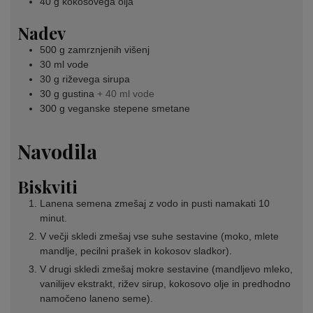
40
g
kokosovega olja
Nadev
500
g
zamrznjenih višenj
30
ml
vode
30
g
riževega sirupa
30
g
gustina
+ 40 ml vode
300
g
veganske stepene smetane
Navodila
Biskviti
Lanena semena zmešaj z vodo in pusti namakati 10
minut.
V večji skledi zmešaj vse suhe sestavine (moko, mlete
mandlje, pecilni prašek in kokosov sladkor).
V drugi skledi zmešaj mokre sestavine (mandljevo mleko,
vanilijev ekstrakt, rižev sirup, kokosovo olje in predhodno
namočeno laneno seme).