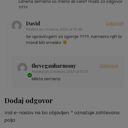
Lanena semena so mleta ali cela? Hvala za odgovor
????
David
Odgovori
Posted on
1 marca, 2023 at 19:48
Se opravičujem za zgornje ????, namesto njih bi
moral biti smeško
theveganharmony
Odgovori
Posted on
3 marca, 2023 at 10:27
Mleta semena
Dodaj odgovor
Vaš e-naslov ne bo objavljen.
*
označuje zahtevana
polja