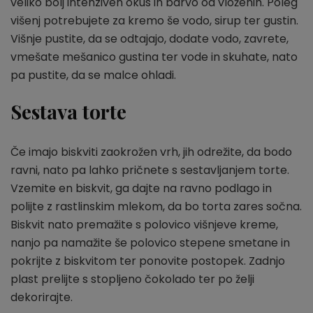
veliko bolj intenziven okus in barvo od vloženih. Poleg
višenj potrebujete za kremo še vodo, sirup ter gustin.
Višnje pustite, da se odtajajo, dodate vodo, zavrete,
vmešate mešanico gustina ter vode in skuhate, nato
pa pustite, da se malce ohladi.
Sestava torte
Če imajo biskviti zaokrožen vrh, jih odrežite, da bodo
ravni, nato pa lahko pričnete s sestavljanjem torte.
Vzemite en biskvit, ga dajte na ravno podlago in
polijte z rastlinskim mlekom, da bo torta zares sočna.
Biskvit nato premažite s polovico višnjeve kreme,
nanjo pa namažite še polovico stepene smetane in
pokrijte z biskvitom ter ponovite postopek. Zadnjo
plast prelijte s stopljeno čokolado ter po želji
dekorirajte.