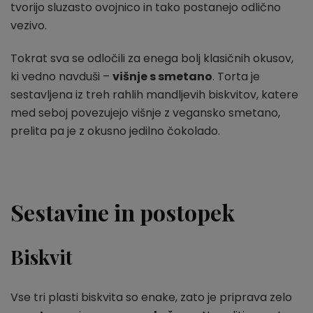
tvorijo sluzasto ovojnico in tako postanejo odlično
vezivo.
Tokrat sva se odločili za enega bolj klasičnih okusov,
ki vedno navduši –
višnje s smetano
. Torta je
sestavljena iz treh rahlih mandljevih biskvitov, katere
med seboj povezujejo višnje z vegansko smetano,
prelita pa je z okusno jedilno čokolado.
Sestavine in postopek
Biskvit
Vse tri plasti biskvita so enake, zato je priprava zelo