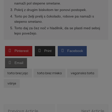
namaži pol stepene smetane.
Pokrij z drugim biskvitom ter ponovi postopek.
Torto po želji prelij s čokolado, robove pa namaži s
stepeno smetano.
Torto daj za čez noč v hladilnik, da se plasti med seboj
lepo povežejo.
Pinterest
Print
Facebook
Email
torta brez jajc
torta brez mleka
veganska torta
višnje
Post
Previous Article
Next Article