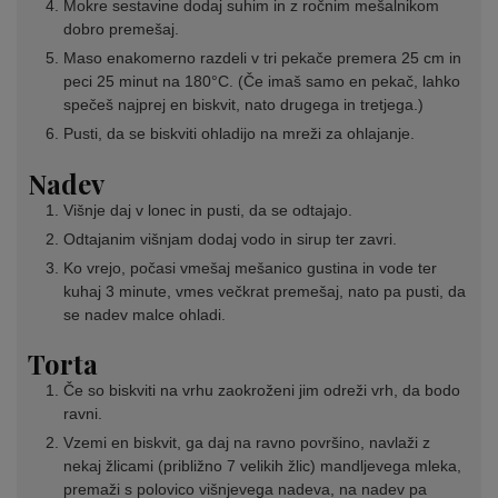
Mokre sestavine dodaj suhim in z ročnim mešalnikom
dobro premešaj.
Maso enakomerno razdeli v tri pekače premera 25 cm in
peci 25 minut na 180°C. (Če imaš samo en pekač, lahko
spečeš najprej en biskvit, nato drugega in tretjega.)
Pusti, da se biskviti ohladijo na mreži za ohlajanje.
Nadev
Višnje daj v lonec in pusti, da se odtajajo.
Odtajanim višnjam dodaj vodo in sirup ter zavri.
Ko vrejo, počasi vmešaj mešanico gustina in vode ter
kuhaj 3 minute, vmes večkrat premešaj, nato pa pusti, da
se nadev malce ohladi.
Torta
Če so biskviti na vrhu zaokroženi jim odreži vrh, da bodo
ravni.
Vzemi en biskvit, ga daj na ravno površino, navlaži z
nekaj žlicami (približno 7 velikih žlic) mandljevega mleka,
premaži s polovico višnjevega nadeva, na nadev pa