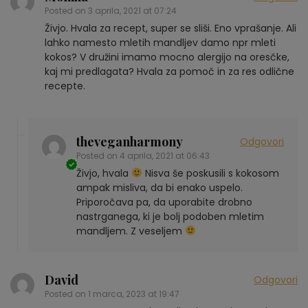
Posted on
3 aprila, 2021 at 07:24
Živjo. Hvala za recept, super se sliši. Eno vprašanje. Ali
lahko namesto mletih mandljev damo npr mleti
kokos? V družini imamo mocno alergijo na oresčke,
kaj mi predlagata? Hvala za pomoč in za res odlične
recepte.
theveganharmony
Odgovori
Posted on
4 aprila, 2021 at 06:43
Živjo, hvala
Nisva še poskusili s kokosom
ampak misliva, da bi enako uspelo.
Priporočava pa, da uporabite drobno
nastrganega, ki je bolj podoben mletim
mandljem. Z veseljem
David
Odgovori
Posted on
1 marca, 2023 at 19:47