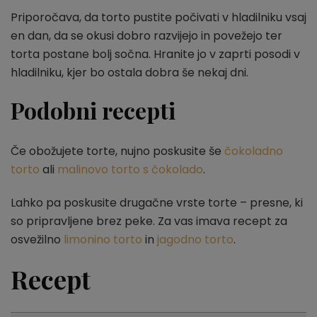
Priporočava, da torto pustite počivati v hladilniku vsaj
en dan, da se okusi dobro razvijejo in povežejo ter
torta postane bolj sočna. Hranite jo v zaprti posodi v
hladilniku, kjer bo ostala dobra še nekaj dni.
Podobni recepti
Če obožujete torte, nujno poskusite še
čokoladno
torto
ali
malinovo torto s čokolado
.
Lahko pa poskusite drugačne vrste torte – presne, ki
so pripravljene brez peke. Za vas imava recept za
osvežilno
limonino torto
in
jagodno torto
.
Recept