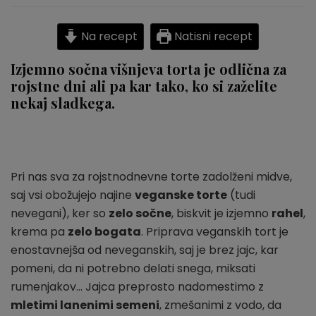
višnjeva
torta
Na recept
Natisni recept
Izjemno sočna višnjeva torta je odlična za
rojstne dni ali pa kar tako, ko si zaželite
nekaj sladkega.
Pri nas sva za rojstnodnevne torte zadolženi midve,
saj vsi obožujejo najine
veganske torte
(tudi
nevegani), ker so
zelo sočne
, biskvit je izjemno
rahel
,
krema pa
zelo bogata
. Priprava veganskih tort je
enostavnejša od neveganskih, saj je brez jajc, kar
pomeni, da ni potrebno delati snega, miksati
rumenjakov… Jajca preprosto nadomestimo z
mletimi lanenimi semeni
, zmešanimi z vodo, da