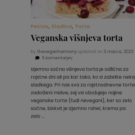
Pecivo
,
Sladica
,
Torta
Veganska višnjeva torta
by
theveganharmony
updated on
3 marca, 2023
5 komentarjev
na
Veganska
Izjemno sočna višnjeva torta je odlična za
višnjeva
rojstne dni ali pa kar tako, ko si zaželite neka
torta
sladkega. Pri nas sva za rojstnodnevne torte
zadolženi midve, saj vsi obožujejo najine
veganske torte (tudi nevegani), ker so zelo
sočne, biskvit je izjemno rahel, krema pa
zelo …