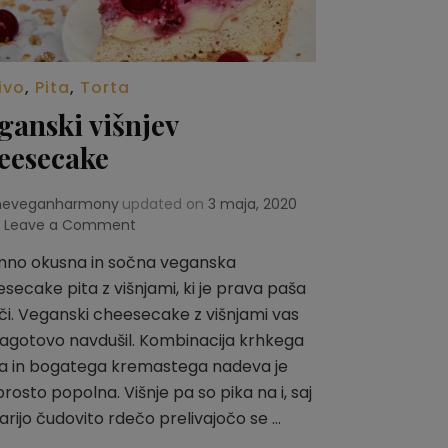
ivo
,
Pita
,
Torta
ganski višnjev
eesecake
heveganharmony
updated on
3 maja, 2020
Leave a Comment
on
Veganski
mno okusna in sočna veganska
višnjev
secake pita z višnjami, ki je prava paša
cheesecake
či. Veganski cheesecake z višnjami vas
agotovo navdušil. Kombinacija krhkega
a in bogatega kremastega nadeva je
rosto popolna. Višnje pa so pika na i, saj
arijo čudovito rdečo prelivajočo se …