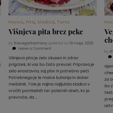
Pecivo
,
Pita
,
Sladica
,
Torta
Pec
Višnjeva pita brez peke
Ve
ch
by
theveganharmony
updated on
10 maja, 2020
Leave a Comment
on
by
t
Višnjeva
Višnjeva pita je zelo okusen in zdrav
pita
j
prigrizek, ki vas bo čisto prevzel. Priprava je
brez
Izje
peke
zelo enostavna, saj pite ni potrebno peči.
chee
Potrebnega je le malce kuhanja in dober
za o
mešalnik. Tole je najina najljubša sladica v
bo z
vročih pomladnih ter poletnih dneh, ko je
test
prevroče, da …
prep
ustv