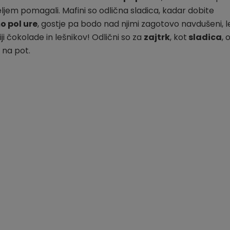
eljem pomagali. Mafini so odlična sladica, kadar dobite
 pol ure
, gostje pa bodo nad njimi zagotovo navdušeni, l
 čokolade in lešnikov! Odlični so za
zajtrk
, kot
sladica
, 
 na pot.