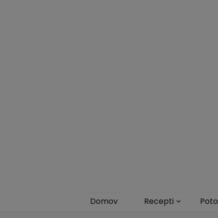
Zdravi veganski recepti
Domov
Recepti
Poto