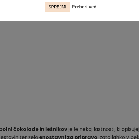
Preberi več
SPREJMI
polni čokolade in lešnikov
je le nekaj lastnosti, ki opisuje
sestavin ter zelo
enostavni za pripravo
, zato lahko v pe