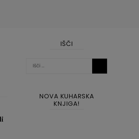
IŠČI
Išči:
NOVA KUHARSKA
KNJIGA!
li