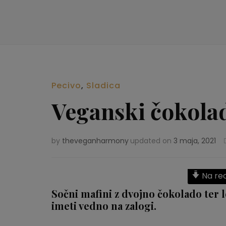
Pecivo
,
Sladica
Veganski čokolad
by
theveganharmony
updated on
3 maja, 2021
Na re
Sočni mafini z dvojno čokolado ter le
imeti vedno na zalogi.