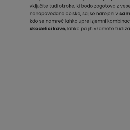
vključite tudi otroke, ki bodo zagotovo z ves
nenapovedane obiske, saj so narejeni v
samo
kdo se namreč lahko upre izjemni kombinaciji
skodelici kave
, lahko pa jih vzamete tudi za