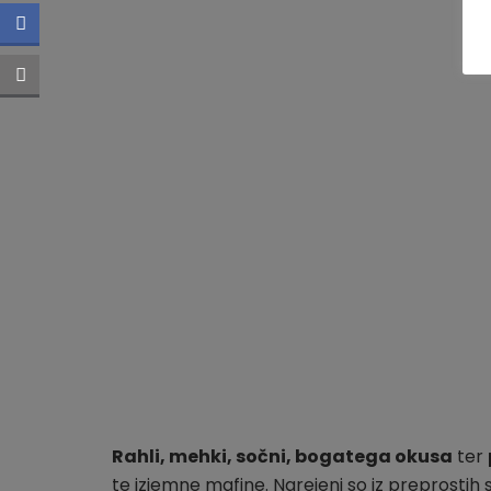
Rahli, mehki, sočni, bogatega okusa
ter
te izjemne mafine. Narejeni so iz preprostih 