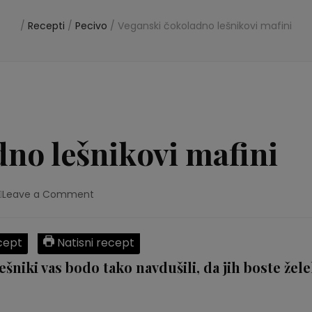
/
Recepti
/
Pecivo
/
Veganski čokoladno lešnikovi mafini
no lešnikovi mafini
Leave a Comment
on
Veganski
čokoladno
lešnikovi
cept
Natisni recept
mafini
šniki vas bodo tako navdušili, da jih boste žele