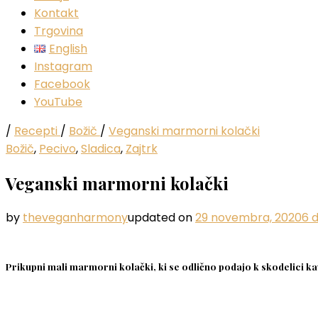
Kontakt
Trgovina
English
Instagram
Facebook
YouTube
/
Recepti
/
Božič
/
Veganski marmorni kolački
Božič
,
Pecivo
,
Sladica
,
Zajtrk
Veganski marmorni kolački
by
theveganharmony
updated on
29 novembra, 2020
6 
Prikupni mali marmorni kolački, ki se odlično podajo k skodelici kav