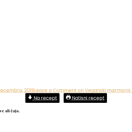
decembra, 2019
Leave a Comment
on Veganski marmorni 
Na recept
Natisni recept
e ali čaja.