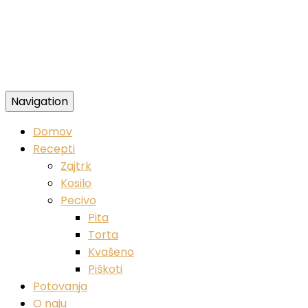
Navigation
Zdravi veganski recepti
Domov
Recepti
Zajtrk
Kosilo
Pecivo
Pita
Torta
Kvašeno
Piškoti
Potovanja
O naju