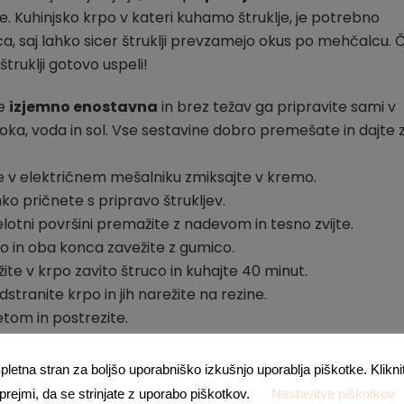
je. Kuhinjsko krpo v kateri kuhamo štruklje, je potrebno
a, saj lahko sicer štruklji prevzamejo okus po mehčalcu. 
truklji gotovo uspeli!
je
izjemno enostavna
in brez težav ga pripravite sami v
oka, voda in sol. Vse sestavine dobro premešate in dajte 
 v električnem mešalniku zmiksajte v kremo.
ko pričnete s pripravo štrukljev.
elotni površini premažite z nadevom in tesno zvijte.
po in oba konca zavežite z gumico.
ite v krpo zavito štruco in kuhajte 40 minut.
stranite krpo in jih narežite na rezine.
tom in postrezite.
pletna stran za boljšo uporabniško izkušnjo uporablja piškotke. Klikni
prejmi, da se strinjate z uporabo piškotkov.
Nastavitve piškotkov