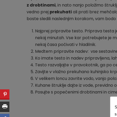
z drobtinami
, in nato nanjo položimo štrukl
vedno prej
prekuhati
ali prati brez mehčalc
boste sledili naslednjim korakom, vam bodo š
Najprej pripravite testo. Priprava testa 
nekaj minutah. Vse kar potrebujete je m
nekaj časa počivati v hladilnik.
Medtem pripravite nadev: vse sestavine
Ko imate testo in nadev pripravljena, lah
Testo razvaljajte v pravokotnik, ga po c
Zavijte v vlažno prekuhano kuhinjsko kr
V velikem loncu zavrite vodo, vanjo polož
Kuhane štruklje dajte iz vode, previdno od
Posujte s popečenimi drobtinami in cime
S
s