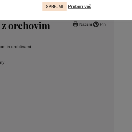
Preberi več
SPREJMI
i z orehovim
Natisni
Pin
vom in drobtinami
ony