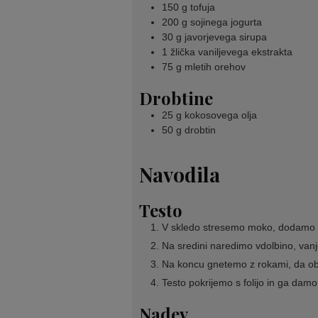
150
g
tofuja
200
g
sojinega jogurta
30
g
javorjevega sirupa
1
žlička
vaniljevega ekstrakta
75
g
mletih orehov
Drobtine
25
g
kokosovega olja
50
g
drobtin
Navodila
Testo
V skledo stresemo moko, dodamo 
Na sredini naredimo vdolbino, vanj
Na koncu gnetemo z rokami, da ob
Testo pokrijemo s folijo in ga damo 
Nadev