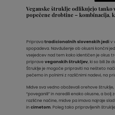
Veganske štruklje odlikujejo tanko 
popečene drobtine – kombinacija, ki
Priprava
tradicionalnih slovenskih jedi
v 
spopadeva. Navdušenje ob okusni končni jedi, k
vsejedcev nad tem kako identičen je okus trad
priprave
veganskih štrukljev
, ki so bili že
Štruklje je mogoče pripraviti na nešteto nači
pečemo in polnimi z različnimi nadevi, na pr
Midve sva vedno oboževali orehove štruklje, k
“poveganili” in naredili enako okusne, a bolj
različne načine, midve pa imava najraje slad
in
cimetom
. Poleg tako pripravljenih štruk