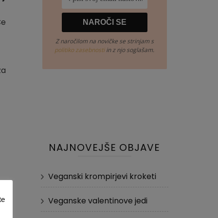
Če
Z naročilom na novičke se strinjam s
politiko zasebnosti
in z njo soglašam.
za
NAJNOVEJŠE OBJAVE
Veganski krompirjevi kroketi
te
Veganske valentinove jedi