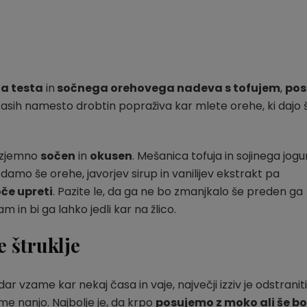
a testa
in
sočnega orehovega nadeva s tofujem
,
pos
časih namesto drobtin popraživa kar mlete orehe, ki dajo 
e izjemno
sočen
in
okusen
. Mešanica tofuja in sojinega jogu
damo še orehe, javorjev sirup in vanilijev ekstrakt pa
če upreti
. Pazite le, da ga ne bo zmanjkalo še preden ga
 in bi ga lahko jedli kar na žlico.
e štruklje
dar vzame kar nekaj časa in vaje, največji izziv je odstraniti
e nanjo. Najbolje je, da krpo
posujemo z moko ali še bo