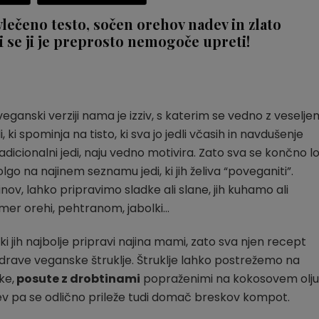
nadevom
vlečeno testo, sočen orehov nadev in zlato
 se ji je preprosto nemogoče upreti!
veganski verziji nama je izziv, s katerim se vedno z veselje
i spominja na tisto, ki sva jo jedli včasih in navdušenje
icionalni jedi, naju vedno motivira. Zato sva se končno lot
 dolgo na najinem seznamu jedi, ki jih želiva “poveganiti”.
nov, lahko pripravimo sladke ali slane, jih kuhamo ali
imer orehi, pehtranom, jabolki…
i jih najbolje pripravi najina mami, zato sva njen recept
 zdrave veganske štruklje. Štruklje lahko postrežemo na
ke,
posute z drobtinami
popraženimi na kokosovem olju
ljev pa se odlično prileže tudi domač breskov kompot.