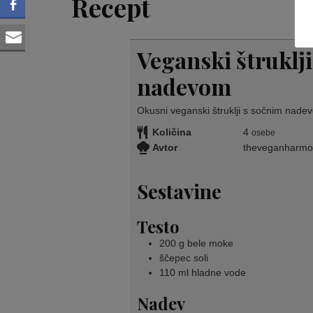
Recept
Veganski štruklj
nadevom
Okusni veganski štruklji s sočnim nade
Količina
4
osebe
Avtor
theveganharm
Sestavine
Testo
200
g
bele moke
ščepec
soli
110
ml
hladne vode
Nadev