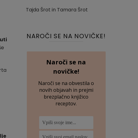
Tajda Šrot in Tamara Šrot
NAROČI SE NA NOVIČKE!
uti
še
Naroči se na
rta
novičke!
Naroči se na obvestila o
novih objavah in prejmi
brezplačno knjižico
receptov.
lje