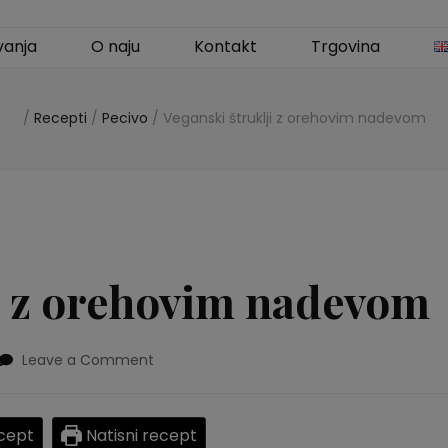
vanja
O naju
Kontakt
Trgovina
/
Recepti
/
Pecivo
/
Veganski štruklji z orehovim nadevom
i z orehovim nadevom
Leave a Comment
on
Veganski
štruklji
z
cept
Natisni recept
orehovim