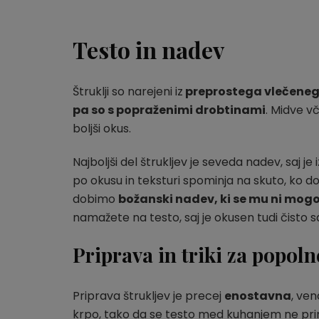
Testo in nadev
Štruklji so narejeni iz
preprostega vlečeneg
pa so s popraženimi drobtinami
. Midve v
boljši okus.
Najboljši del štrukljev je seveda nadev, saj j
po okusu in teksturi spominja na skuto, ko do
dobimo
božanski
nadev, ki se mu ni mogo
namažete na testo, saj je okusen tudi čisto sam
Priprava in triki za popoln
Priprava štrukljev je precej
enostavna
, ven
krpo, tako da se testo med kuhanjem ne prim