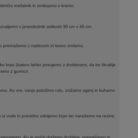
ktrični mešalnik in zmiksamo v kremo.
azvaljamo v pravokotnik velikosti 30 cm x 45 cm.
no premažemo z nadevom in tesno zrolamo.
o krpo (katero lahko posujemo z drobtinami, da bo štruklje
ežemo z gumico.
remo. Ko vre, vanjo položimo rolo, znižamo ogenj in kuhamo
mo iz vode in previdno odvijemo krpo ter narežemo na rezine.
 segrejemo. Ko je vroče dodamo drobtine, premešamo in