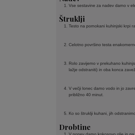
Vse sestavine za nadev damo v ele
Štruklji
Testo na pomokani kuhinjski krpi r
Celotno površino testa enakomer
Rolo zavijemo v prekuhano kuhinjsk
lažje odstraniti) in oba konca zav
V večji lonec damo vodo in jo zav
približno 40 minut.
Ko so štruklji kuhani, jih odstrani
Drobtine
V ponev damo kokosovo olje in ga