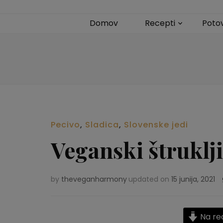
Domov
Recepti
Poto
Pecivo
,
Sladica
,
Slovenske jedi
Veganski štruklj
by
theveganharmony
updated on
15 junija, 2021
Na re