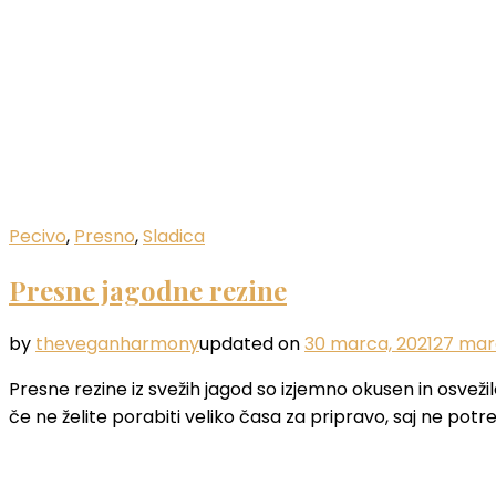
Pecivo
,
Presno
,
Sladica
Presne jagodne rezine
by
theveganharmony
updated on
30 marca, 2021
27 mar
Presne rezine iz svežih jagod so izjemno okusen in osveži
če ne želite porabiti veliko časa za pripravo, saj ne pot