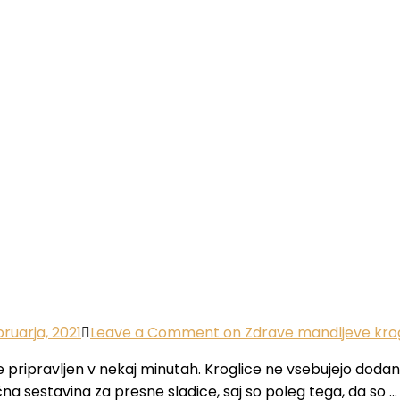
bruarja, 2021
Leave a Comment
on Zdrave mandljeve kro
 pripravljen v nekaj minutah. Kroglice ne vsebujejo dodaneg
čna sestavina za presne sladice, saj so poleg tega, da so …