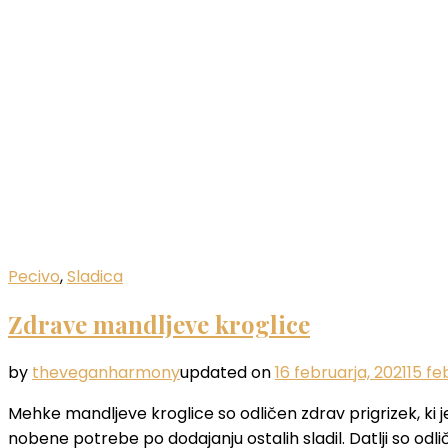
Pecivo
,
Sladica
Zdrave mandljeve kroglice
by
theveganharmony
updated on
16 februarja, 2021
15 fe
Mehke mandljeve kroglice so odličen zdrav prigrizek, ki je
nobene potrebe po dodajanju ostalih sladil. Datlji so odli