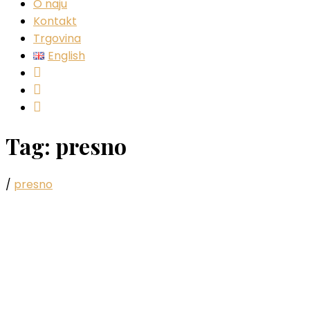
O naju
Kontakt
Trgovina
English
Instagram
Facebook
YouTube
Tag:
presno
/
presno