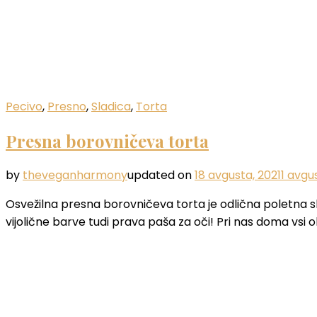
Pecivo
,
Presno
,
Sladica
,
Torta
Presna borovničeva torta
by
theveganharmony
updated on
18 avgusta, 2021
1 avgu
Osvežilna presna borovničeva torta je odlična poletna sla
vijolične barve tudi prava paša za oči! Pri nas doma vsi