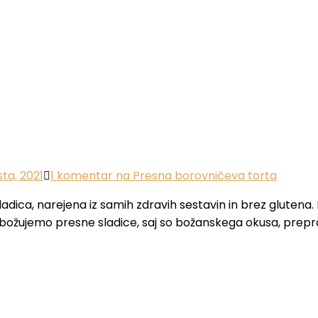
sta, 2021
1 komentar
na Presna borovničeva torta
dica, narejena iz samih zdravih sestavin in brez glutena. 
 obožujemo presne sladice, saj so božanskega okusa, prepr