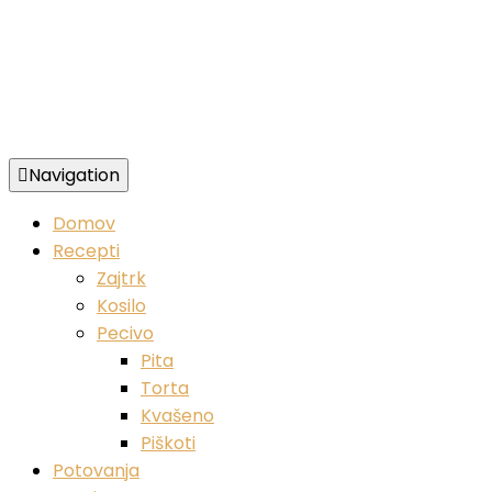
Navigation
Zdravi veganski recepti
Domov
Recepti
Zajtrk
Kosilo
Pecivo
Pita
Torta
Kvašeno
Piškoti
Potovanja