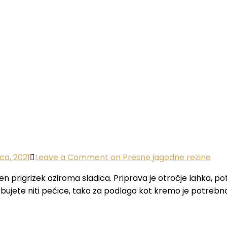
ca, 2021
Leave a Comment
on Presne jagodne rezine
len prigrizek oziroma sladica. Priprava je otročje lahka, p
rebujete niti pečice, tako za podlago kot kremo je potrebn