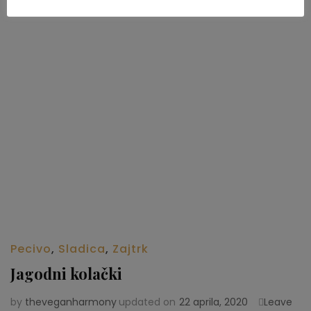
Pecivo
,
Sladica
,
Zajtrk
Jagodni kolački
by
theveganharmony
updated on
22 aprila, 2020
Leave