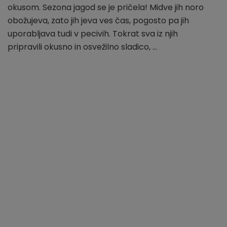
z
okusom. Sezona jagod se je pričela! Midve jih noro
jagodami
obožujeva, zato jih jeva ves čas, pogosto pa jih
uporabljava tudi v pecivih. Tokrat sva iz njih
pripravili okusno in osvežilno sladico, …