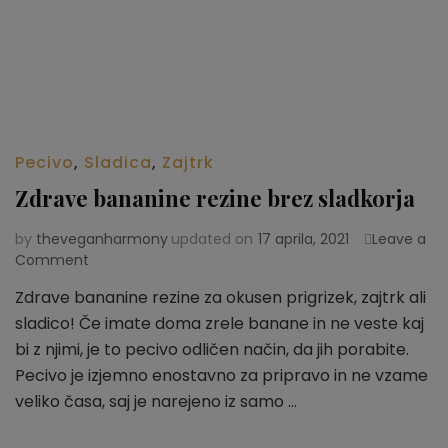
Pecivo
,
Sladica
,
Zajtrk
Zdrave bananine rezine brez sladkorja
by
theveganharmony
updated on
17 aprila, 2021
Leave a
Comment
on
Zdrave
Zdrave bananine rezine za okusen prigrizek, zajtrk ali
bananine
sladico! Če imate doma zrele banane in ne veste kaj
rezine
brez
bi z njimi, je to pecivo odličen način, da jih porabite.
sladkorja
Pecivo je izjemno enostavno za pripravo in ne vzame
veliko časa, saj je narejeno iz samo …