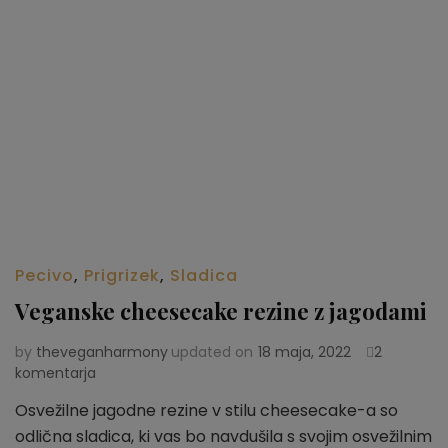
Pecivo
,
Prigrizek
,
Sladica
Veganske cheesecake rezine z jagodami
by
theveganharmony
updated on
18 maja, 2022
2
komentarja
na
Veganske
Osvežilne jagodne rezine v stilu cheesecake-a so
cheesecake
odlična sladica, ki vas bo navdušila s svojim osvežilnim
rezine