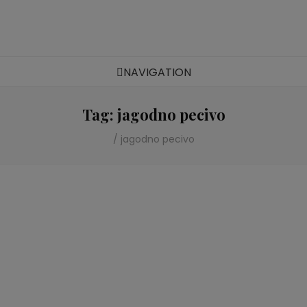
Zdravi veganski recepti
NAVIGATION
Tag:
jagodno pecivo
/
jagodno pecivo