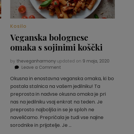
Kosilo
Veganska bolognese
omaka s sojinimi koščki
by
theveganharmony
updated on
9 maja, 2020
Leave a Comment
on
Veganska
Okusna in enostavna veganska omaka, ki bo
bolognese
postala stalnica na vašem jedilniku! Ta
omaka
s
preprosta in nadvse okusna omaka je pri
sojinimi
nas na jedilniku vsaj enkrat na teden. Je
koščki
preprosto najboljša in se je sploh ne
naveličamo. Prepričala je tudi vse najine
sorodnike in prijatelje. Je …