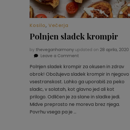
Kosilo
,
Večerja
Polnjen sladek krompir
by
theveganharmony
updated on
28 aprila, 2020
Leave a Comment
on
Polnjen
Polnjen sladek krompir za okusen in zdrav
sladek
obrok! Obožujeva sladek krompir in njegovo
krompir
vsestranskost. Lahko ga uporabiš za peko
sladic, v solatah, kot glavno jed ali kot
prilogo. Odličen je za slane in sladke jedi.
Midve preprosto ne moreva brez njega.
Povrhu vsega pa je …