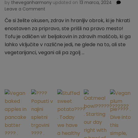
by
theveganharmony
updated on
13 marca, 2024
Leave a Comment
on
Mariniran
Če si želite okusen, zdrav in hranljiv obrok, ki je hkrati
tofu
enostaven za pripravo, ste prišli na pravo mesto!
v
sojini
Tofu je odličen vir beljakovin in zdravih maščob, ki ga
omaki
lahko vključite v različne jedi, ne glede na to, ali ste
z
vegetarijanci, vegani ali pa zgolj …
rižem