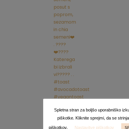
Spletna stran za boljšo uporabniško izk
piškotke. Kliknite sprejmi, da se strin
piškotkov.
Nastavitve piškotkov
S