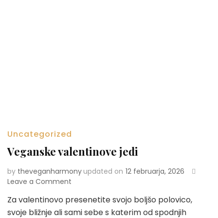
Uncategorized
Veganske valentinove jedi
by
theveganharmony
updated on
12 februarja, 2026
Leave a Comment
on
Veganske
Za valentinovo presenetite svojo boljšo polovico,
valentinove
svoje bližnje ali sami sebe s katerim od spodnjih
jedi