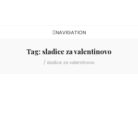
Zdravi veganski recepti
NAVIGATION
Tag:
sladice za valentinovo
/
sladice za valentinovo