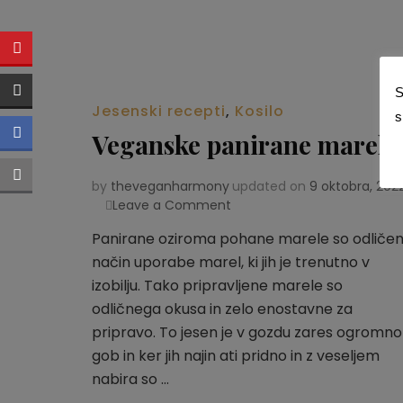
S
Jesenski recepti
,
Kosilo
s
Veganske panirane marele
by
theveganharmony
updated on
9 oktobra, 202
Leave a Comment
on
Veganske
Panirane oziroma pohane marele so odliče
panirane
način uporabe marel, ki jih je trenutno v
marele
izobilju. Tako pripravljene marele so
odličnega okusa in zelo enostavne za
pripravo. To jesen je v gozdu zares ogromno
gob in ker jih najin ati pridno in z veseljem
nabira so …