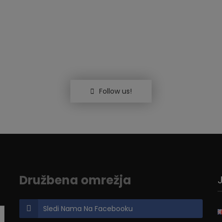
Follow us!
Družbena omrežja
Sledi Nama Na Facebooku