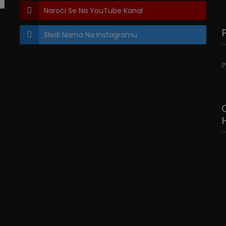
Naroči Se Na YouTube Kanal
Sledi Nama Na Instagramu
P