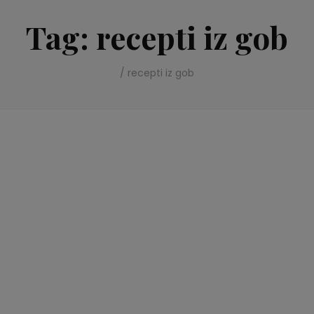
Tag:
recepti iz gob
/
recepti iz gob