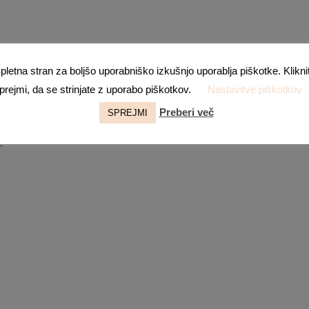
pletna stran za boljšo uporabniško izkušnjo uporablja piškotke. Klikni
prejmi, da se strinjate z uporabo piškotkov.
Nastavitve piškotkov
Preberi več
SPREJMI
2
n