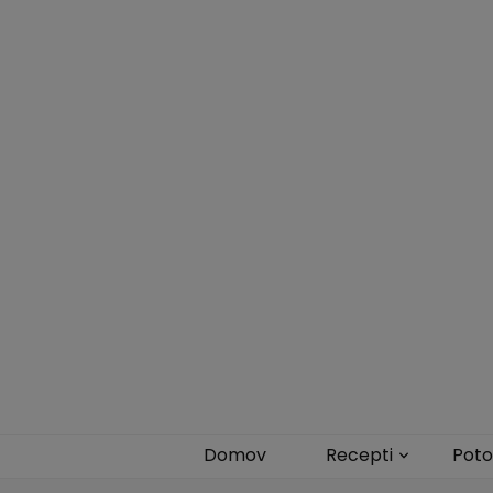
Zdravi veganski recepti
Domov
Recepti
Poto