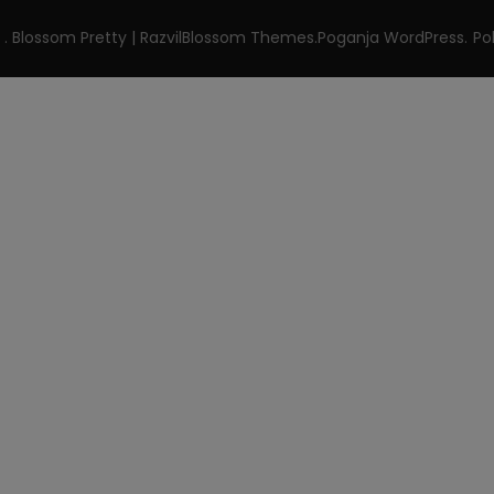
t
.
Blossom Pretty | Razvil
Blossom Themes
.Poganja
WordPress
.
Po
CLOSE
THIS
MODULE
Get free
recipe e-book!
Subscribe to our Newsletter and we will
notify you when there is a new recipe on
our blog. And as a thank you we will send
you a free recipe e-book.