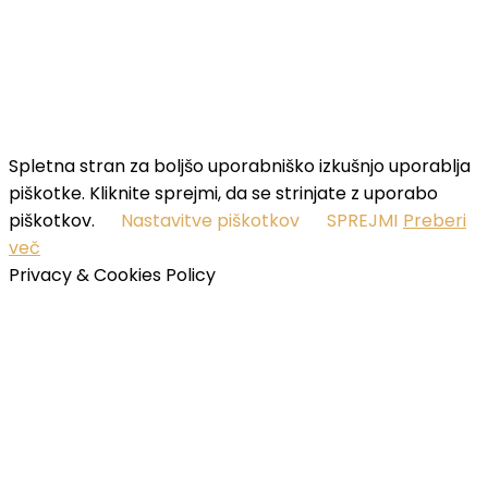
your email address
SUBSCRIBE
I've read and accept the
terms & conditions
.
Spletna stran za boljšo uporabniško izkušnjo uporablja
piškotke. Kliknite sprejmi, da se strinjate z uporabo
piškotkov.
Nastavitve piškotkov
SPREJMI
Preberi
več
Privacy & Cookies Policy