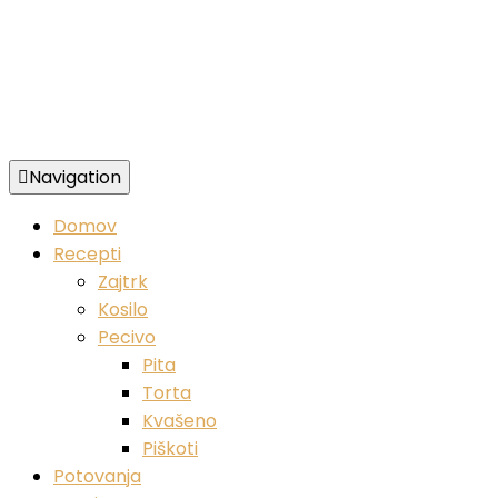
Navigation
Zdravi veganski recepti
Domov
Recepti
Zajtrk
Kosilo
Pecivo
Pita
Torta
Kvašeno
Piškoti
Potovanja