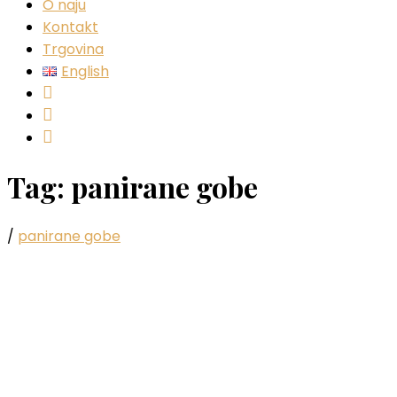
O naju
Kontakt
Trgovina
English
Instagram
Facebook
YouTube
Tag:
panirane gobe
/
panirane gobe