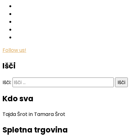
Follow us!
Išči
Išči:
Kdo sva
Tajda Šrot in Tamara Šrot
Spletna trgovina