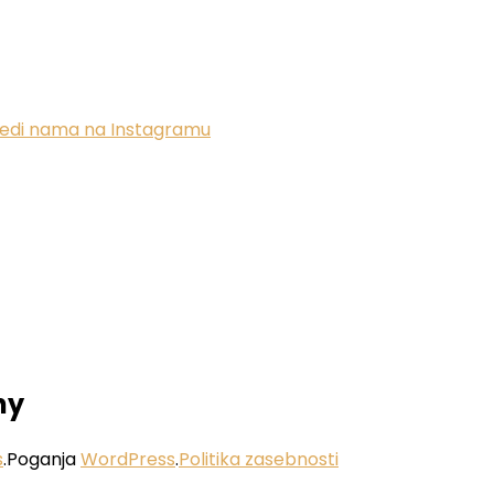
ledi nama na Instagramu
ny
s
.Poganja
WordPress
.
Politika zasebnosti