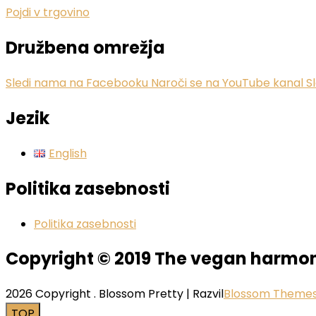
Pojdi v trgovino
Družbena omrežja
Sledi nama na Facebooku
Naroči se na YouTube kanal
S
Jezik
English
Politika zasebnosti
Politika zasebnosti
Copyright © 2019 The vegan harmo
2026 Copyright
.
Blossom Pretty | Razvil
Blossom Theme
TOP