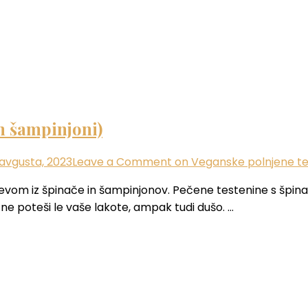
n šampinjoni)
avgusta, 2023
Leave a Comment
on Veganske polnjene tes
vom iz špinače in šampinjonov. Pečene testenine s špinačo 
i ne poteši le vaše lakote, ampak tudi dušo. …