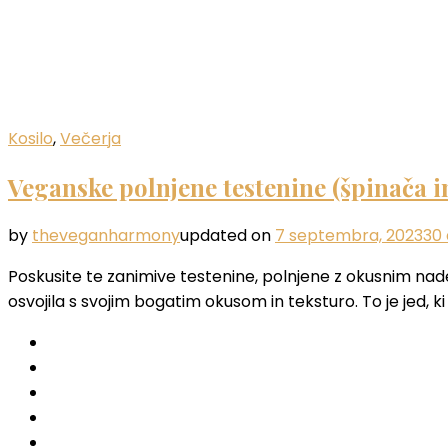
Kosilo
,
Večerja
Veganske polnjene testenine (špinača i
by
theveganharmony
updated on
7 septembra, 2023
30 
Poskusite te zanimive testenine, polnjene z okusnim nade
osvojila s svojim bogatim okusom in teksturo. To je jed, k