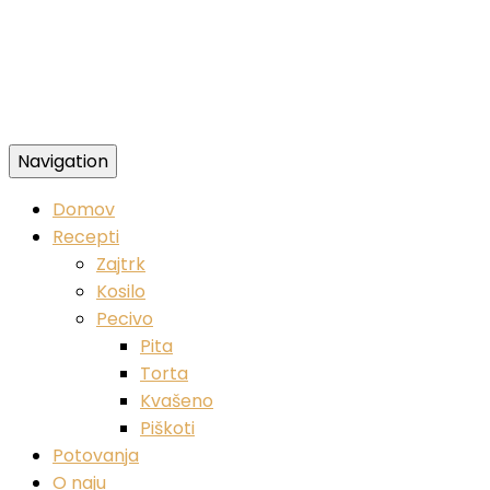
Navigation
Zdravi veganski recepti
Domov
Recepti
Zajtrk
Kosilo
Pecivo
Pita
Torta
Kvašeno
Piškoti
Potovanja
O naju