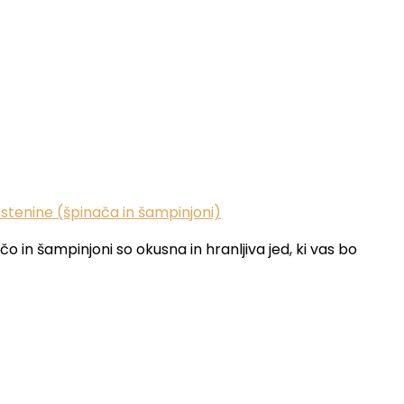
tenine (špinača in šampinjoni)
in šampinjoni so okusna in hranljiva jed, ki vas bo