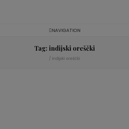
Zdravi veganski recepti
NAVIGATION
Tag:
indijski oreščki
/
indijski oreščki