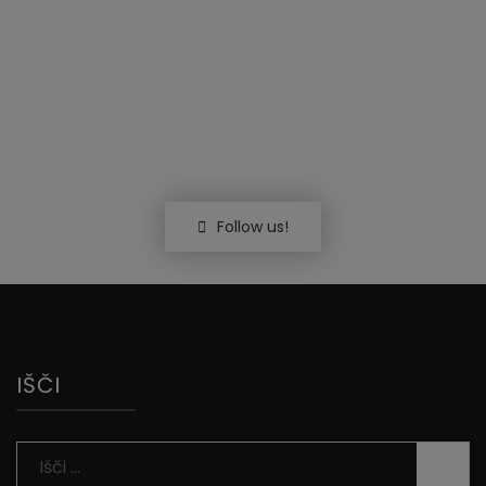
Follow us!
IŠČI
Išči: