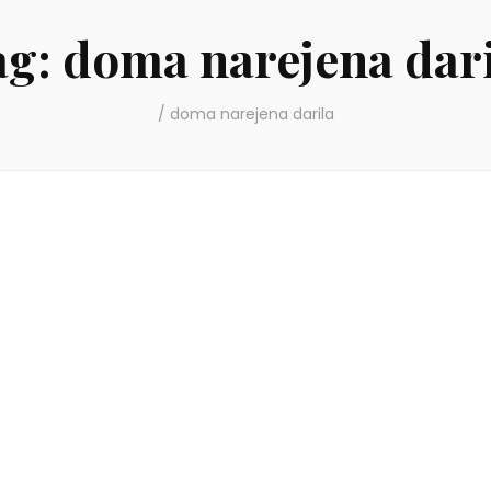
ag:
doma narejena dari
/
doma narejena darila