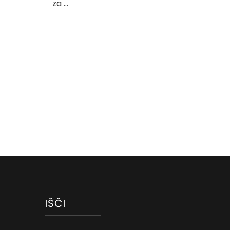
za …
IŠČI