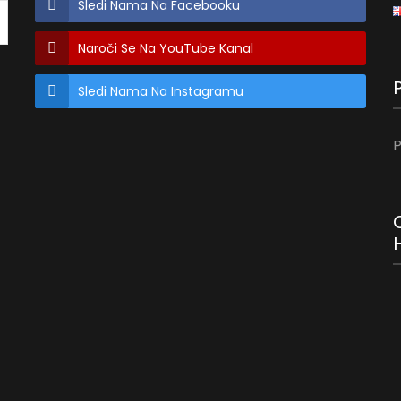
Sledi Nama Na Facebooku
Naroči Se Na YouTube Kanal
Sledi Nama Na Instagramu
P