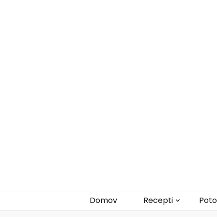
Zdravi veganski recepti
Domov
Recepti
Poto