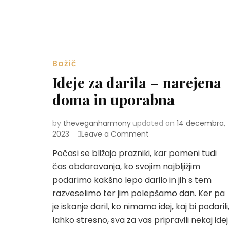
Božič
Ideje za darila – narejena
doma in uporabna
by
theveganharmony
updated on
14 decembra,
2023
Leave a Comment
on
Ideje
Počasi se bližajo prazniki, kar pomeni tudi
za
čas obdarovanja, ko svojim najbljižjim
darila
–
podarimo kakšno lepo darilo in jih s tem
narejena
razveselimo ter jim polepšamo dan. Ker pa
doma
je iskanje daril, ko nimamo idej, kaj bi podarili,
in
lahko stresno, sva za vas pripravili nekaj idej
uporabna